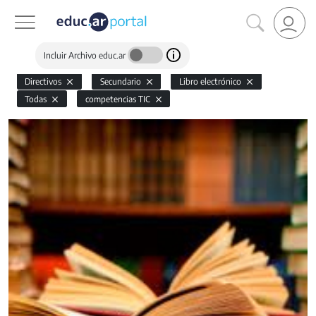
Incluir Archivo educ.ar
Directivos
Secundario
Libro electrónico
Todas
competencias TIC