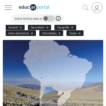
Incluir Archivo educ.ar
General
Secundario
Geografía
Libro electrónico
Actividades
Todas