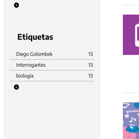
Etiquetas
Diego Golombek
13
Interrogantes
13
biología
13