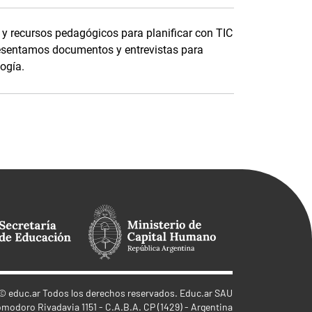
y recursos pedagógicos para planificar con TIC
esentamos documentos y entrevistas para
logía.
©
educ.ar
Todos los derechos reservados. Educ.ar SAU
omodoro Rivadavia 1151 - C.A.B.A. CP (1429) - Argentina