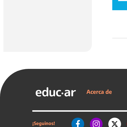
Acerca de
¡Seguinos!