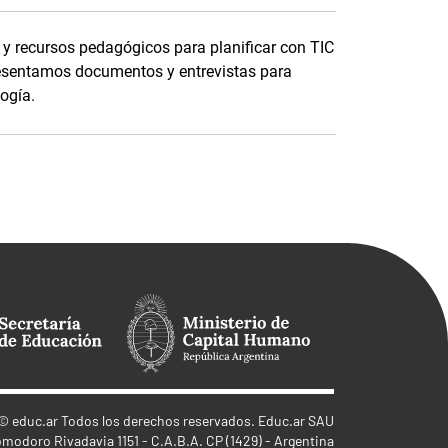
y recursos pedagógicos para planificar con TIC
esentamos documentos y entrevistas para
logía.
©
educ.ar
Todos los derechos reservados. Educ.ar SAU
omodoro Rivadavia 1151 - C.A.B.A. CP (1429) - Argentina