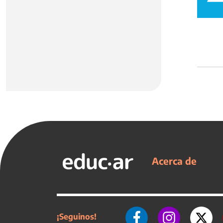
Acerca de
¡Seguinos!