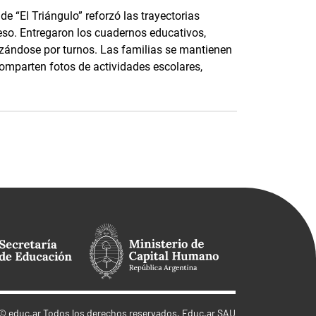
e “El Triángulo” reforzó las trayectorias
eso. Entregaron los cuadernos educativos,
nizándose por turnos. Las familias se mantienen
parten fotos de actividades escolares,
©
educ.ar
Todos los derechos reservados. Educ.ar SAU