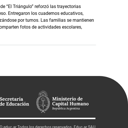
e “El Triángulo” reforzó las trayectorias
eso. Entregaron los cuadernos educativos,
nizándose por turnos. Las familias se mantienen
parten fotos de actividades escolares,
©
educ.ar
Todos los derechos reservados. Educ.ar SAU