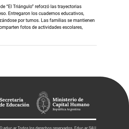
e “El Triángulo” reforzó las trayectorias
eso. Entregaron los cuadernos educativos,
nizándose por turnos. Las familias se mantienen
parten fotos de actividades escolares,
©
educ.ar
Todos los derechos reservados. Educ.ar SAU