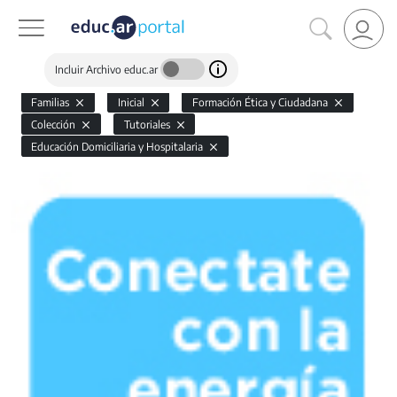
Incluir Archivo educ.ar
Familias
Inicial
Formación Ética y Ciudadana
Colección
Tutoriales
Educación Domiciliaria y Hospitalaria