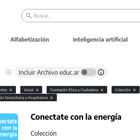
Alfabetización
Inteligencia artificial
Incluir Archivo educ.ar
antes
Inicial
Formación Ética y Ciudadana
Colección
ón Domiciliaria y Hospitalaria
Conectate con la energía
Colección