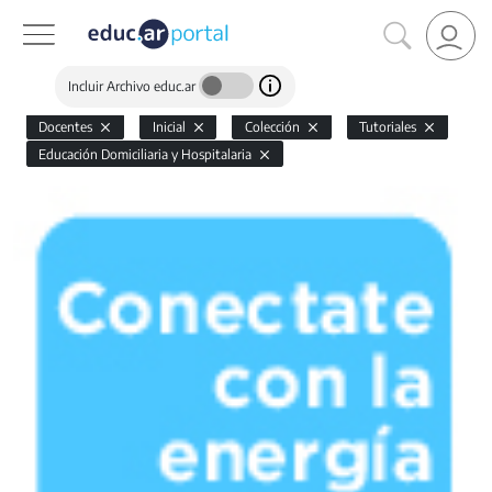
Incluir Archivo educ.ar
Docentes
Inicial
Colección
Tutoriales
Educación Domiciliaria y Hospitalaria