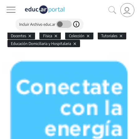
Incluir Archivo educ.ar
Docentes
Física
Colección
Tutoriales
Educación Domiciliaria y Hospitalaria