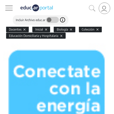
Incluir Archivo educ.ar
Docentes
Inicial
Biología
Colección
Educación Domiciliaria y Hospitalaria