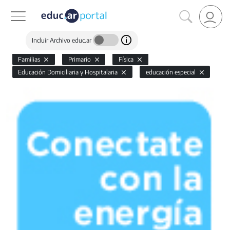
Incluir Archivo educ.ar
Familias
Primario
Física
Educación Domiciliaria y Hospitalaria
educación especial