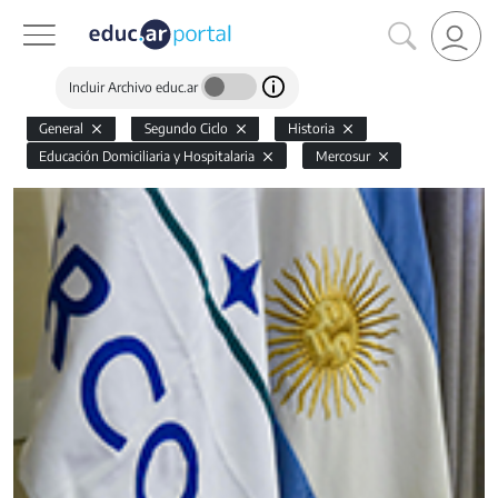
Incluir Archivo educ.ar
General
Segundo Ciclo
Historia
Educación Domiciliaria y Hospitalaria
Mercosur