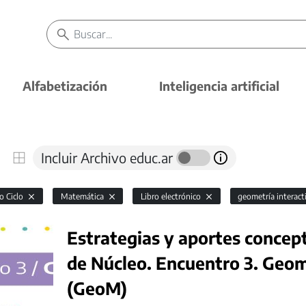
Alfabetización
Inteligencia artificial
Incluir Archivo educ.ar
o Ciclo
Matemática
Libro electrónico
geometría interact
Estrategias y aportes concep
de Núcleo. Encuentro 3. Geo
(GeoM)