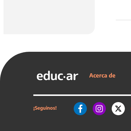
Acerca de
¡Seguinos!