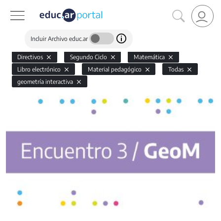
Incluir Archivo educ.ar
Directivos
Segundo Ciclo
Matemática
Libro electrónico
Material pedagógico
Todas
geometría interactiva