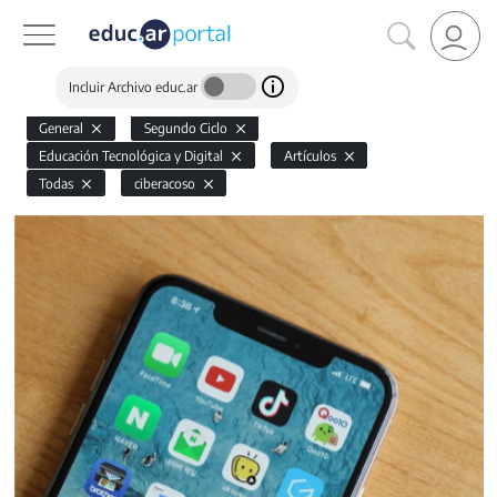
Incluir Archivo educ.ar
General
Segundo Ciclo
Educación Tecnológica y Digital
Artículos
Todas
ciberacoso