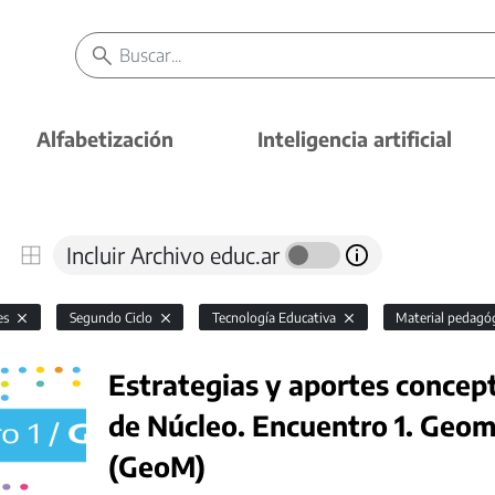
Alfabetización
Inteligencia artificial
Incluir Archivo educ.ar
es
Segundo Ciclo
Tecnología Educativa
Material pedagó
Estrategias y aportes concep
de Núcleo. Encuentro 1. Geo
(GeoM)