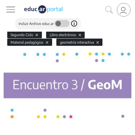
Incluir Archivo educ.ar
Segundo Ciclo
Libro electrónico
Material pedagógico
geometría interactiva