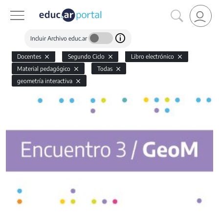
Incluir Archivo educ.ar
Docentes
Segundo Ciclo
Libro electrónico
Material pedagógico
Todas
geometría interactiva