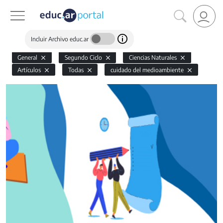
Incluir Archivo educ.ar
General
Segundo Ciclo
Ciencias Naturales
Artículos
Todas
cuidado del medioambiente