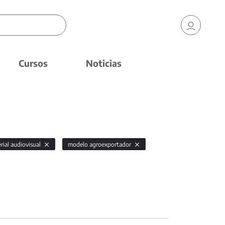
Cursos
Noticias
rial audiovisual
modelo agroexportador