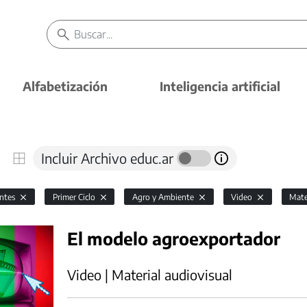
Alfabetización
Inteligencia artificial
Incluir Archivo educ.ar
antes
Primer Ciclo
Agro y Ambiente
Video
Mate
El modelo agroexportador
Video | Material audiovisual