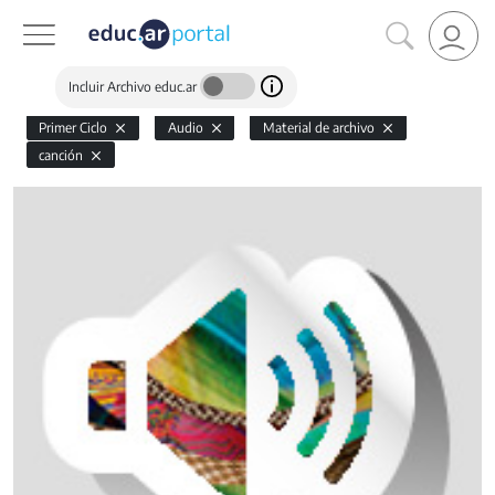
Incluir Archivo educ.ar
Primer Ciclo
Audio
Material de archivo
canción