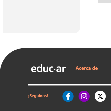
Acerca de
¡Seguinos!