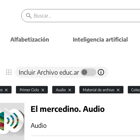
Alfabetización
Inteligencia artificial
Incluir Archivo educ.ar
es
Primer Ciclo
Audio
Material de archivo
Colec
El mercedino. Audio
Audio