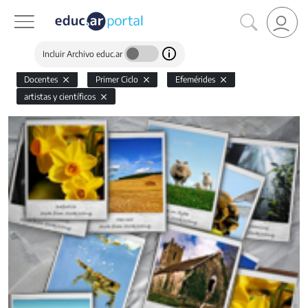
Incluir Archivo educ.ar
Docentes
Primer Ciclo
Efemérides
artistas y científicos