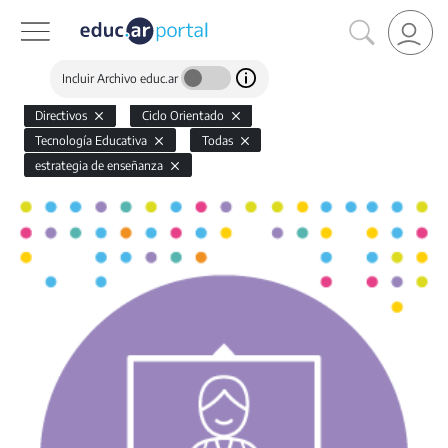
Incluir Archivo educ.ar
Directivos
Ciclo Orientado
Tecnología Educativa
Todas
estrategia de enseñanza