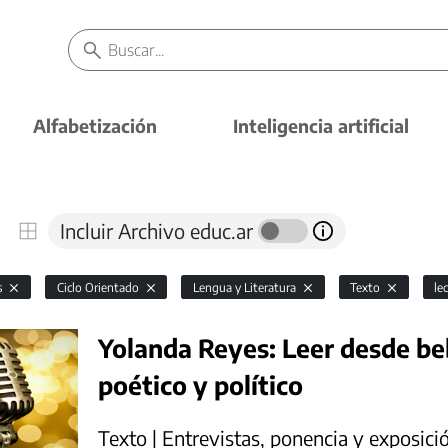
Alfabetización
Inteligencia artificial
Incluir Archivo educ.ar
s
Ciclo Orientado
Lengua y Literatura
Texto
le
Yolanda Reyes: Leer desde be
poético y político
Texto | Entrevistas, ponencia y exposici