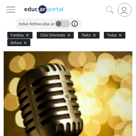
Incluir Archivo educ.ar
Familias
Ciclo Orientado
Texto
Todas
lectura