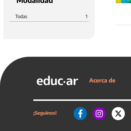
Modalidad
Todas
1
Acerca de
¡Seguinos!