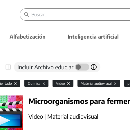
Alfabetización
Inteligencia artificial
Incluir Archivo educ.ar
rientado
Química
Video
Material audiovisual
p
Microorganismos para ferme
Video | Material audiovisual