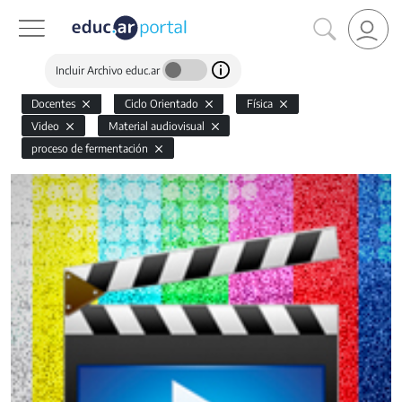
Incluir Archivo educ.ar
Docentes
Ciclo Orientado
Física
Video
Material audiovisual
proceso de fermentación