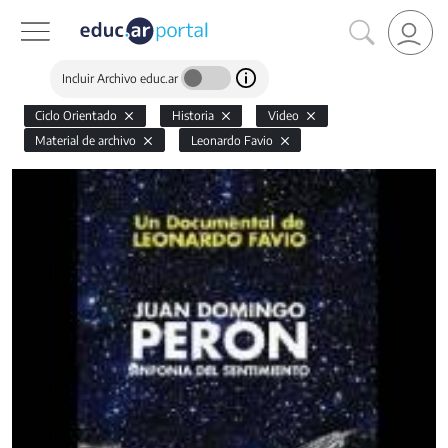
Incluir Archivo educ.ar
Ciclo Orientado
Historia
Video
Material de archivo
Leonardo Favio