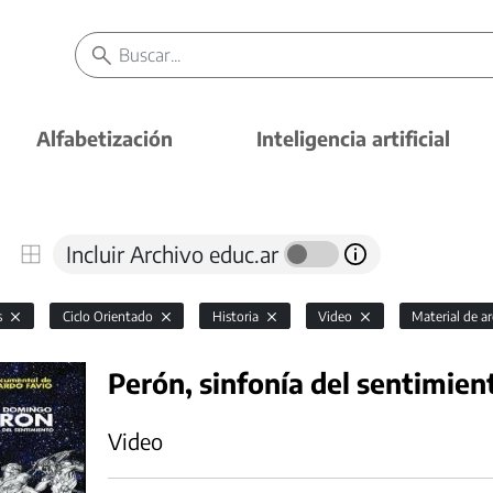
Alfabetización
Inteligencia artificial
Incluir Archivo educ.ar
s
Ciclo Orientado
Historia
Video
Material de a
Perón, sinfonía del sentimient
Video