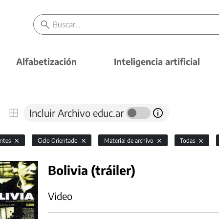
Alfabetización
Inteligencia artificial
Incluir Archivo educ.ar
antes
Ciclo Orientado
Material de archivo
Todas
Bolivia (tráiler)
Video