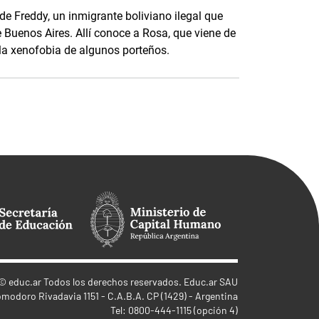
 de Freddy, un inmigrante boliviano ilegal que
 Buenos Aires. Allí conoce a Rosa, que viene de
la xenofobia de algunos porteños.
©
educ.ar
Todos los derechos reservados. Educ.ar SAU
omodoro Rivadavia 1151 - C.A.B.A. CP (1429) - Argentina
Tel: 0800-444-1115 (opción 4)