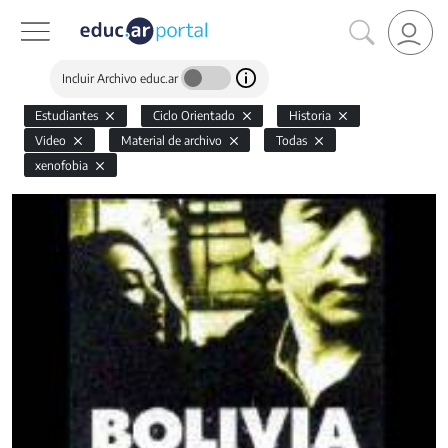
Incluir Archivo educ.ar
Estudiantes
Ciclo Orientado
Historia
Video
Material de archivo
Todas
xenofobia