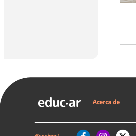
Acerca de
¡Seguinos!