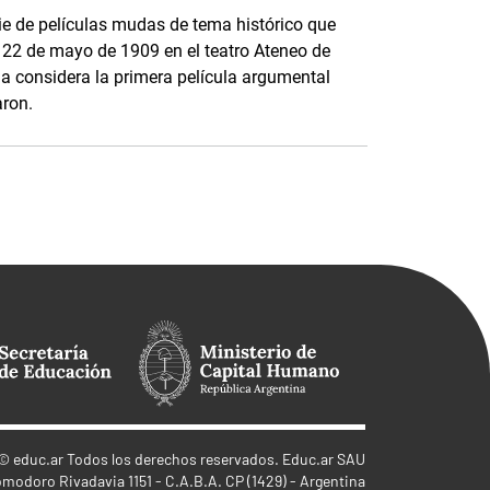
ie de películas mudas de tema histórico que
l 22 de mayo de 1909 en el teatro Ateneo de
la considera la primera película argumental
aron.
©
educ.ar
Todos los derechos reservados. Educ.ar SAU
omodoro Rivadavia 1151 - C.A.B.A. CP (1429) - Argentina