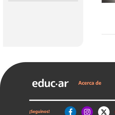
Acerca de
¡Seguinos!