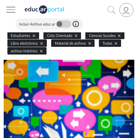
Incluir Archivo educ.ar
Estudiantes
Ciclo Orientado
Ciencias Sociales
Libro electrónico
Material de archivo
Todas
archivo histórico