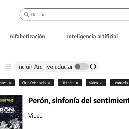
Alfabetización
Inteligencia artificial
Incluir Archivo educ.ar
antes
Ciclo Orientado
Historia
Video
Leonardo
Perón, sinfonía del sentimient
Video