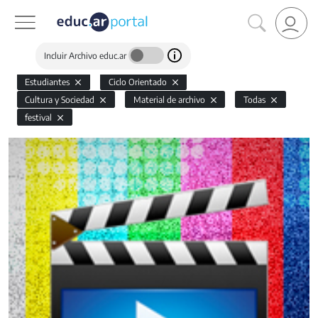
Incluir Archivo educ.ar
Estudiantes
Ciclo Orientado
Cultura y Sociedad
Material de archivo
Todas
festival