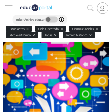
Incluir Archivo educ.ar
Estudiantes
Ciclo Orientado
Ciencias Sociales
Libro electrónico
Todas
archivo histórico