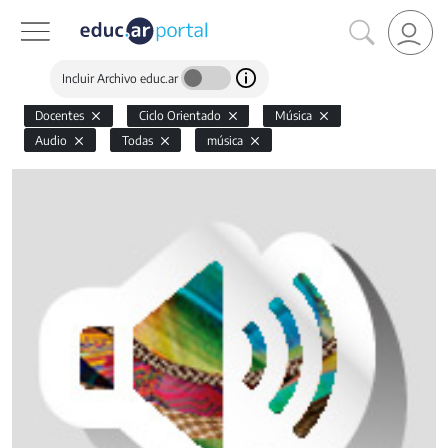
Incluir Archivo educ.ar
Docentes
Ciclo Orientado
Música
Audio
Todas
música