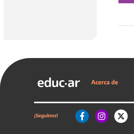
Acerca de
¡Seguinos!