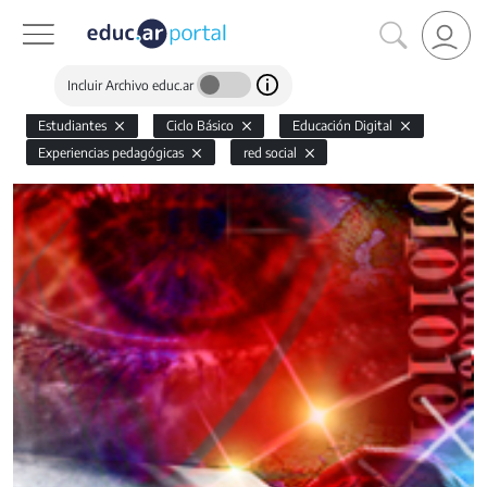
Incluir Archivo educ.ar
Estudiantes
Ciclo Básico
Educación Digital
Experiencias pedagógicas
red social