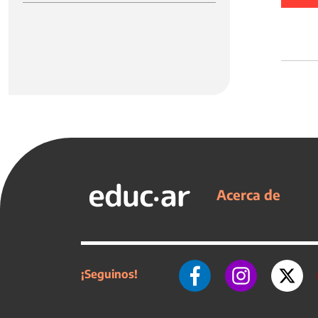
Acerca de
¡Seguinos!