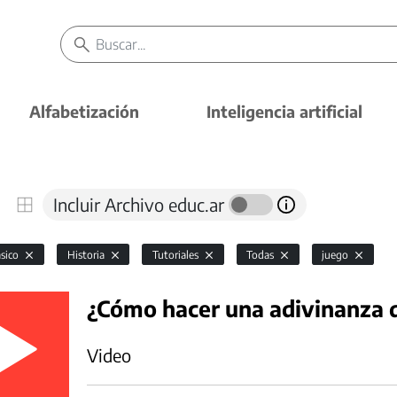
Alfabetización
Inteligencia artificial
Incluir Archivo educ.ar
ásico
Historia
Tutoriales
Todas
juego
¿Cómo hacer una adivinanza d
Video