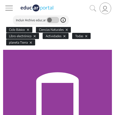
Incluir Archivo educ.ar
Ciclo Básico
Ciencias Naturales
Libro electrónico
Actividades
Todas
planeta Tierra