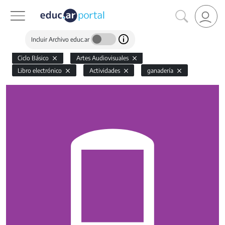
Incluir Archivo educ.ar
Ciclo Básico
Artes Audiovisuales
Libro electrónico
Actividades
ganadería