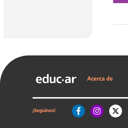
Acerca de
¡Seguinos!