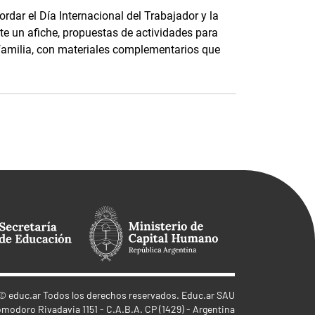
rdar el Día Internacional del Trabajador y la
e un afiche, propuestas de actividades para
 familia, con materiales complementarios que
.
©
educ.ar
Todos los derechos reservados. Educ.ar SAU
omodoro Rivadavia 1151 - C.A.B.A. CP (1429) - Argentina