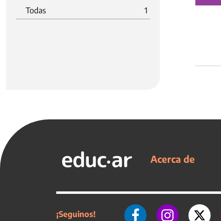
Todas
1
Acerca de
¡Seguinos!