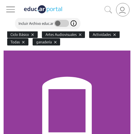
Incluir Archivo educ.ar
Ciclo Básico
Artes Audiovisuales
Actividades
Todas
ganadería